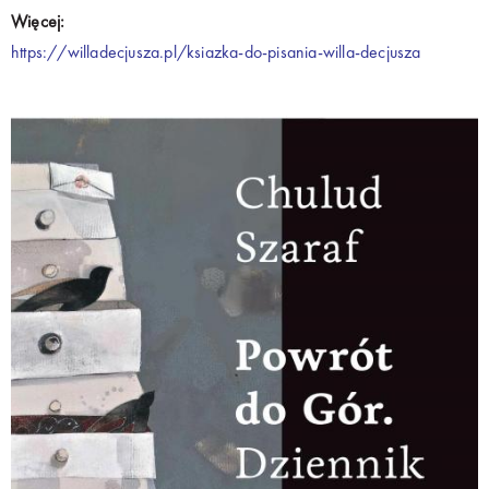
Więcej:
https://willadecjusza.pl/ksiazka-do-pisania-willa-decjusza