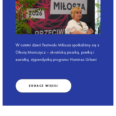
W ostatni dzień Festiwalu Miłosza spotkaliśmy się z
Ołesią Mamczycz – ukraińską pisarką, poetką i
eseistką, stypendystką programu Homines Urbani
w Willi Decjusza.
ZOBACZ WIĘCEJ