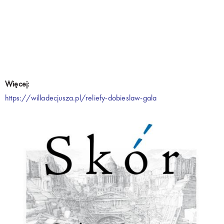
Więcej:
https://willadecjusza.pl/reliefy-dobieslaw-gala