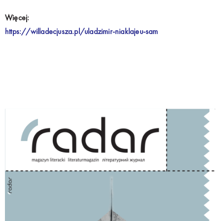
Więcej:
https://willadecjusza.pl/uladzimir-niaklajeu-sam