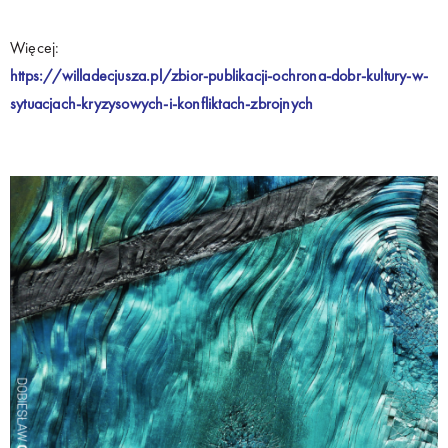
Więcej:
https://willadecjusza.pl/zbior-publikacji-ochrona-dobr-kultury-w-
sytuacjach-kryzysowych-i-konfliktach-zbrojnych