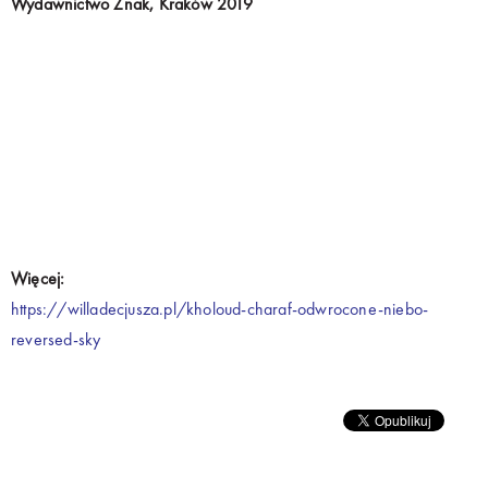
Wydawnictwo Znak, Kraków 2019
Więcej:
https://willadecjusza.pl/kholoud-charaf-odwrocone-niebo-
reversed-sky