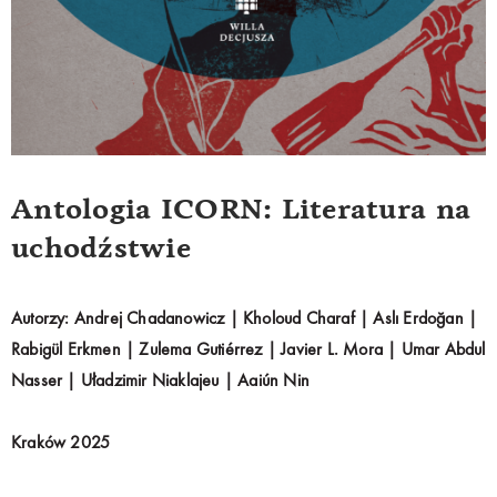
Antologia ICORN: Literatura na
uchodźstwie
Autorzy: Andrej Chadanowicz | Kholoud Charaf | Aslı Erdoğan |
Rabigül Erkmen | Zulema Gutiérrez | Javier L. Mora | Umar Abdul
Nasser | Uładzimir Niaklajeu | Aaiún Nin
Kraków 2025