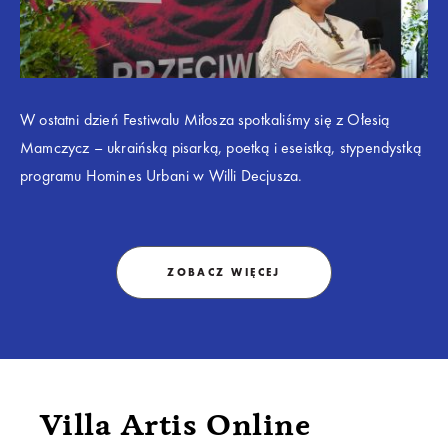
W ostatni dzień Festiwalu Miłosza spotkaliśmy się z Ołesią
Mamczycz – ukraińską pisarką, poetką i eseistką, stypendystką
programu Homines Urbani w Willi Decjusza.
ZOBACZ WIĘCEJ
Villa Artis Online