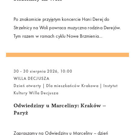
Po znakomicie przyjętym koncercie Hani Derej do
Strzelnicy na Woli powraca muzyczna rodzina Derejów.
Tym razem w ramach cyklu Nowe Brzmienia
zapraszamy na recital Kuby Dereja – młodego pianisty i
kompozytora, który mimo wieku zdążył już zaznaczyć
swoją obecność na polskiej scenie muzycznej jako
wybitny interpretator, improwizator i twórca.
30 - 30 sierpnia 2026, 10:00
WILLA DECJUSZA
Dzień otwarty | Dla mieszkańców Krakowa | Instytut
Kultury Willa Decjusza
Odwiedziny u Marceliny: Kraków –
Paryż
Zapraszamy na Odwiedziny u Marceliny – dzień