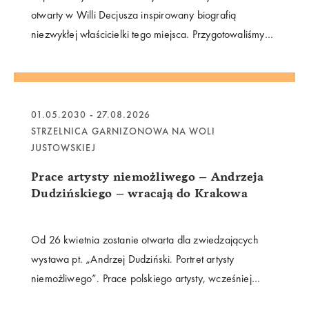
otwarty w Willi Decjusza inspirowany biografią
niezwykłej właścicielki tego miejsca. Przygotowaliśmy
program wydarzeń dla odbiorców w każdym wieku:
spacery, warsztaty, zwiedzanie, wystawę oraz koncert
poświęcony muzycznemu dialogowi między Krakowem i
Paryżem.
01.05.2030 - 27.08.2026
STRZELNICA GARNIZONOWA NA WOLI
JUSTOWSKIEJ
Prace artysty niemożliwego – Andrzeja
Dudzińskiego – wracają do Krakowa
Od 26 kwietnia zostanie otwarta dla zwiedzających
wystawa pt. „Andrzej Dudziński. Portret artysty
niemożliwego”. Prace polskiego artysty, wcześniej
wystawiane w Operze Narodowej w Warszawie, w