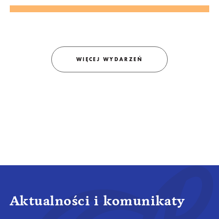
Krakowie prezentujemy w Strzelnicy na Woli.
Dodatkowo, w samej Willi Decjusza zostaną pokazane
krakowskie wątki twórczości Dudzińskiego. Kuratorem
wystawy jest Marcin Fedisz.
WIĘCEJ WYDARZEŃ
Aktualności i komunikaty