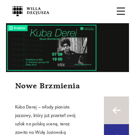
Karuzela
bannerów
na
stronie
wolladecjusza.pl
Nowe Brzmienia
Kuba Derej – młody pianista
jazzowy, który już przetarł swój
szlak na polską scenę, teraz
zawita na Wolę Justowską